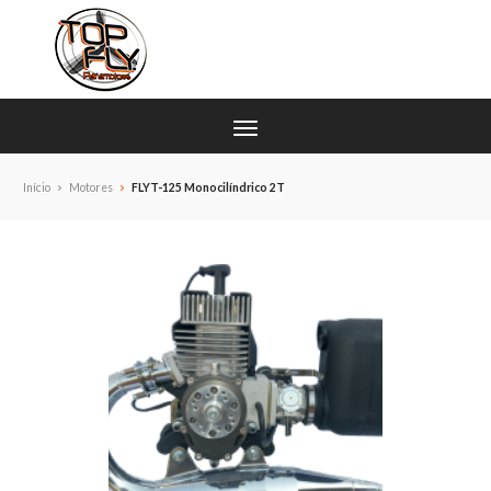
Início
Motores
FLYT-125 Monocilíndrico 2T