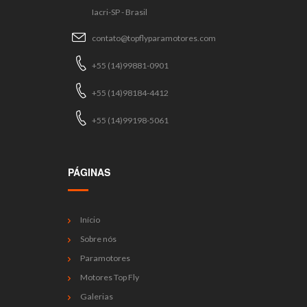
Iacri-SP - Brasil
contato@topflyparamotores.com
+55 (14)99881-0901
+55 (14)98184-4412
+55 (14)99198-5061
PÁGINAS
Início
Sobre nós
Paramotores
Motores Top Fly
Galerias