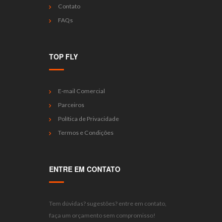
Contato
FAQs
TOP FLY
E-mail Comercial
Parceiros
Política de Privacidade
Termos e Condições
ENTRE EM CONTATO
Tem dúvidas? sugestões? entre em contato,
faça um orçamento sem compromisso!