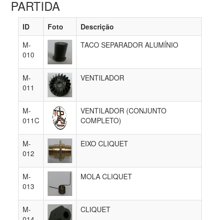
PARTIDA
ID
Foto
Descrição
M-
TACO SEPARADOR ALUMÍNIO
010
M-
VENTILADOR
011
M-
VENTILADOR (CONJUNTO
011C
COMPLETO)
M-
EIXO CLIQUET
012
M-
MOLA CLIQUET
013
M-
CLIQUET
014