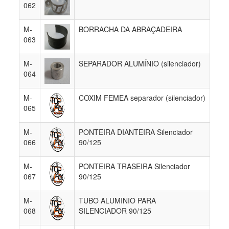
062
M-
BORRACHA DA ABRAÇADEIRA
063
M-
SEPARADOR ALUMÍNIO (silenciador)
064
M-
COXIM FEMEA separador (silenciador)
065
M-
PONTEIRA DIANTEIRA Silenciador
066
90/125
M-
PONTEIRA TRASEIRA Silenciador
067
90/125
M-
TUBO ALUMINIO PARA
068
SILENCIADOR 90/125