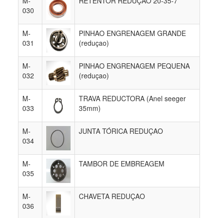
M-
RETENTOR REDUÇAO 20-35-7
030
M-
PINHAO ENGRENAGEM GRANDE
031
(reduçao)
M-
PINHAO ENGRENAGEM PEQUENA
032
(reduçao)
M-
TRAVA REDUCTORA (Anel seeger
033
35mm)
M-
JUNTA TÓRICA REDUÇAO
034
M-
TAMBOR DE EMBREAGEM
035
M-
CHAVETA REDUÇAO
036