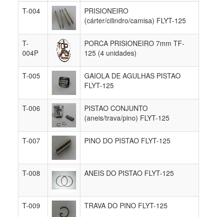
T-004
PRISIONEIRO
(cárter/cilindro/camisa) FLYT-125
T-
PORCA PRISIONEIRO 7mm TF-
004P
125 (4 unidades)
T-005
GAIOLA DE AGULHAS PISTAO
FLYT-125
T-006
PISTAO CONJUNTO
(aneis/trava/pino) FLYT-125
T-007
PINO DO PISTAO FLYT-125
T-008
ANEIS DO PISTAO FLYT-125
T-009
TRAVA DO PINO FLYT-125