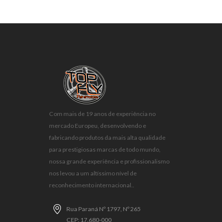
Com mais de 19 anos de experiência no
mercado Europeu, desenvolvendo e
fabricando produtos da mais alta qualidade
para prestigiosas marcas de todo mundo,
nossa grande experiência e profissionalismo
nos levou a um altíssimo nível de
reconhecimento internacional..
Rua Paraná Nº 1797, Nº 265
CEP: 17.680-000