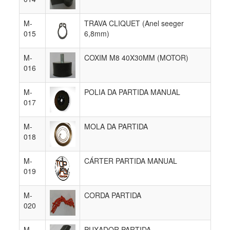
M-
TRAVA CLIQUET (Anel seeger
015
6,8mm)
M-
COXIM M8 40X30MM (MOTOR)
016
M-
POLIA DA PARTIDA MANUAL
017
M-
MOLA DA PARTIDA
018
M-
CÁRTER PARTIDA MANUAL
019
M-
CORDA PARTIDA
020
M-
PUXADOR PARTIDA